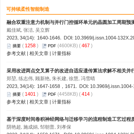
可持续柔性智能制造
融合双重注意力机制与并行门控循环单元的晶圆加工周期预
戴佳斌, 张洁, 吴立辉
2023, 34(14): 1640-1646. DOI:
10.3969/j.issn.1004-132X.2
(
1258
)
(4600KB) (
467
)
摘要
PDF
参考文献
|
相关文章
|
计量指标
采用改进两点交叉算子的改进自适应遗传算法求解不相关并
郑堃, 练志伟, 顾新艳, 朱长建, 徐慧, 冯雪晴
2023, 34(14): 1647-1658，1671. DOI:
10.3969/j.issn.1004
(
1401
)
(4458KB) (
414
)
摘要
PDF
参考文献
|
相关文章
|
计量指标
基于深度时间卷积神经网络与迁移学习的流程制造工艺过程
阴艳超, 施成娟, 邹朝普, 刘孝保