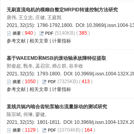
无刷直流电机的模糊自整定MRPID转速控制方法研究
唐伟, 王立忠, 庄健, 王庭凯
2021, 32(15): 1786-1792,1800. DOI:
10.3969/j.issn.1004-
(
940
)
(5140KB) (
385
)
摘要
PDF
参考文献
|
相关文章
|
计量指标
基于WAEEMD和MSB的滚动轴承故障特征提取
郭俊超, 甄冬, 孟召宗, 师占群, 谷丰收
2021, 32(15): 1793-1800. DOI:
10.3969/j.issn.1004-132X.2
(
1050
)
(7325KB) (
413
)
摘要
PDF
参考文献
|
相关文章
|
计量指标
直线共轭内啮合齿轮泵输出流量脉动的测试研究
陈宗斌, 何琳, 廖健,
2021, 32(15): 1801-1811. DOI:
10.3969/j.issn.1004-132X.2
(
1129
)
(10704KB) (
164
)
摘要
PDF