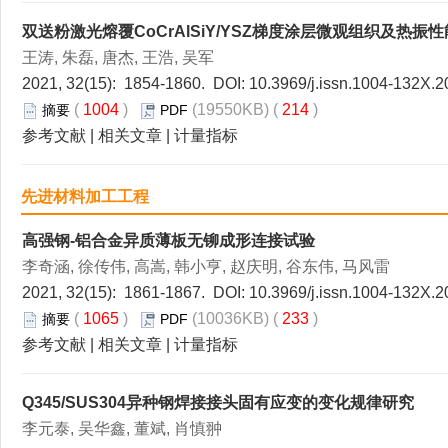
双送粉激光熔覆CoCrAlSiY/YSZ梯度涂层微观组织及热振性
王涛, 朱磊, 唐杰, 王浩, 吴军
2021, 32(15): 1854-1860. DOI:
10.3969/j.issn.1004-132X.2
(
1004
)
(19550KB) (
214
)
摘要
PDF
参考文献
|
相关文章
|
计量指标
先进材料加工工程
高强钢-铝合金异质薄板无铆成形连接试验
李奇涵, 徐传伟, 高嵩, 韩小亨, 赵庆明, 谷东伟, 马风雷
2021, 32(15): 1861-1867. DOI:
10.3969/j.issn.1004-132X.2
(
1065
)
(10036KB) (
233
)
摘要
PDF
参考文献
|
相关文章
|
计量指标
Q345/SUS304异种钢焊接接头固有应变的变化规律研究
李元泰, 吴华鑫, 董斌, 肖慎翀