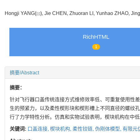
Hongji YANG(
), Jie CHEN, Zhuoran LI, Yunhao ZHAO, Ji
RichHTML
1
摘要/Abstract
摘要：
针对飞行器口盖传统连接方式维修效率低、可重复使用性差
生的预紧力，以及柔性楔形块和楔形槽上不同直径的螺纹孔
行了力学特性分析。仿真和实物试验表明，楔块机构在中低
关键词:
口盖连接,
楔块机构,
柔性铰链,
伪刚体模型,
有限元