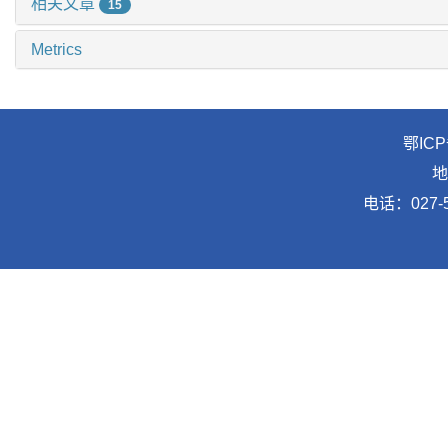
相关文章
15
Metrics
鄂ICP
地
电话：027-5