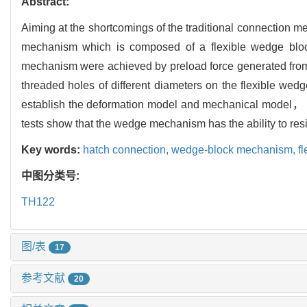
Abstract:
Aiming at the shortcomings of the traditional connection 
mechanism which is composed of a flexible wedge bl
mechanism were achieved by preload force generated from
threaded holes of different diameters on the flexible w
establish the deformation model and mechanical model， a
tests show that the wedge mechanism has the ability to r
Key words:
hatch connection,
wedge-block mechanism,
f
中图分类号:
TH122
图/表
17
参考文献
20