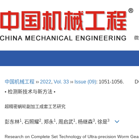
中国机械工程
››
2022
,
Vol. 33
››
Issue (09)
: 1051-1056.
D
• 检测新技术与新方法 •
超精密蜗轮副加工成套工艺研究
1
2
1
1
3
3
彭东林
, 石照耀
, 郑永
, 周启武
, 杨继森
, 徐是
Research on Complete Set Technology of Ultra-precision Worm Gear