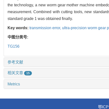
the technology, a new worm gear mother machine embedde
measurement. Combined with cutting tools, new standards 
standard grade 1 was obtained finally.
Key words:
transmission error,
ultra-precision worm gear p
中图分类号:
TG156
参考文献
相关文章
15
Metrics
鄂ICP