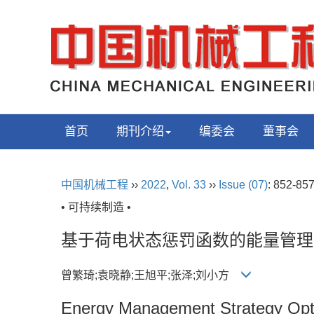
首页
期刊介绍
编委会
董事会
中国机械工程
››
2022
,
Vol. 33
››
Issue (07)
: 852-85
• 可持续制造 •
基于荷电状态惩罚函数的能量管理
曾繁琦;袁晓静;王旭平;张泽;刘小方
Energy Management Strategy Opt