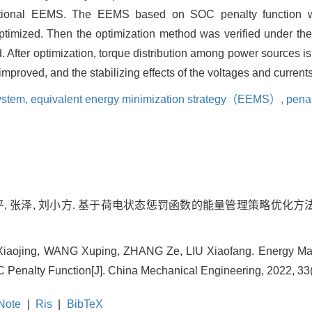
aditional EEMS. The EEMS based on SOC penalty function wa
timized. Then the optimization method was verified under the s
. After optimization, torque distribution among power sources is
roved, and the stabilizing effects of the voltages and currents 
ystem,
equivalent energy minimization strategy（EEMS）,
penal
, 张泽, 刘小方. 基于荷电状态惩罚函数的能量管理策略优化方法[J]. 中
aojing, WANG Xuping, ZHANG Ze, LIU Xiaofang. Energy Man
Penalty Function[J]. China Mechanical Engineering, 2022, 3
Note
|
Ris
|
BibTeX