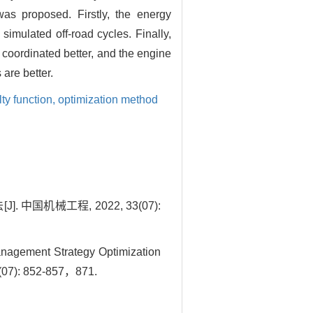
s proposed. Firstly, the energy
imulated off-road cycles. Finally,
 coordinated better, and the engine
are better.
ty function,
optimization method
国机械工程, 2022, 33(07):
agement Strategy Optimization
3(07): 852-857，871.