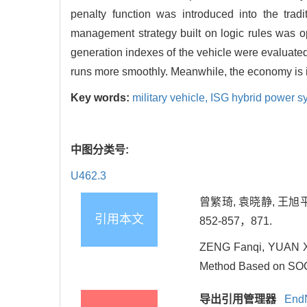
penalty function was introduced into the tr
management strategy built on logic rules was op
generation indexes of the vehicle were evaluated
runs more smoothly. Meanwhile, the economy is imp
Key words:
military vehicle,
ISG hybrid power s
中图分类号:
U462.3
曾繁琦, 袁晓静, 王旭平
引用本文
852-857，871.
ZENG Fanqi, YUAN Xi
Method Based on SOC 
导出引用管理器
End