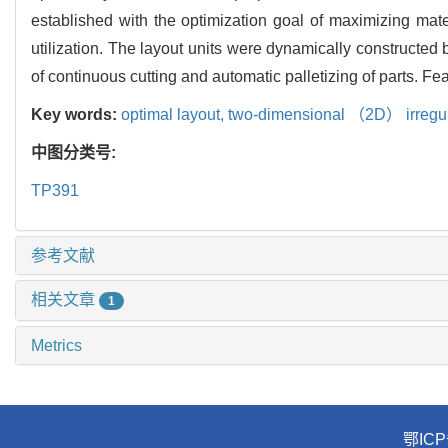
established with the optimization goal of maximizing mate
utilization. The layout units were dynamically constructed 
of continuous cutting and automatic palletizing of parts. F
Key words:
optimal layout,
two-dimensional （2D） irregul
中图分类号:
TP391
参考文献
相关文章
1
Metrics
鄂ICP